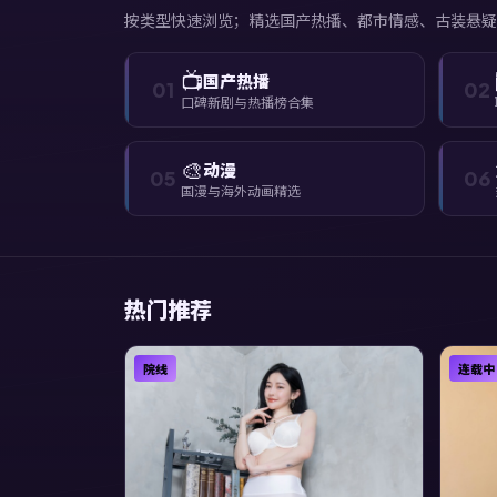
按类型快速浏览；精选国产热播、都市情感、古装悬疑
📺
国产热播
01
02
口碑新剧与热播榜合集
🎨
动漫
05
06
国漫与海外动画精选
热门推荐
院线
连载中