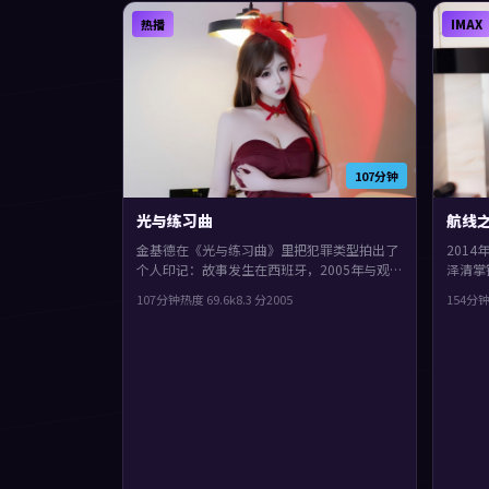
热播
IMAX
107分钟
光与练习曲
航线
金基德在《光与练习曲》里把犯罪类型拍出了
201
个人印记：故事发生在西班牙，2005年与观
泽清掌
众见面。主演包括孙艺珍、廖凡、郭富城。群
绎。类
107分钟
热度
69.6
k
8.3
分
2005
154分
像戏份饱满，配角也有完整弧光，观感紧凑，
讨论空
值得推荐。