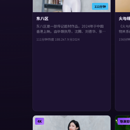
111分钟
东八区
火与
东八区是一部传记题材作品，2024年于中国
《火与
香港上映。由毕赣执导，沈腾、刘德华、张译
物关系
等主演。一场意外把原本平行的人生拧在一
200
111分钟
热度
188.2
k
7.9
分
2024
156分
起，观感紧凑，值得推荐。
雅美、
整弧光
与人物
4K
导演剪