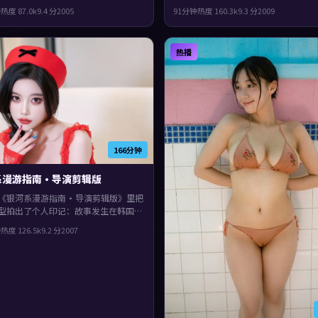
刘、谭卓、黄政民等主演。真相像洋葱
映，刁亦男执导，张译、张曼玉、李秉
钟
热度
87.0
k
9.4
分
2005
91分钟
热度
160.3
k
9.3
分
2009
层层剥开，片尾余味很足。
衔。叙事在回忆与现实之间交错推进，
凑，值得推荐。
热播
166分钟
系漫游指南·导演剪辑版
《银河系漫游指南·导演剪辑版》里把
型拍出了个人印记：故事发生在韩国，
7年与观众见面。主演包括役所广司、菅
钟
热度
126.5
k
9.2
分
2007
、廖凡。节奏前半段克制蓄力，后半段
发，观感紧凑，值得推荐。