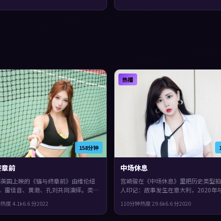
热播
158分钟
终章前
中场休息
2年英国上映的《锚与终章前》由维伦纽
宫崎骏在《中场休息》里把历史类型拍
，雷佳音、黄渤、孔刘共同演绎。类型
人印记：故事发生在意大利，2020年
争，人物在道德与生存之间反复拉扯，
见面。主演包括张子枫、吴镇宇、汤唯
钟
热度
4.1
k
6.6
分
2022
110分钟
热度
29.6
k
6.6
分
2020
成度较高，适合喜欢细腻叙事与人物刻
像洋葱一样被层层剥开，片尾余味很足
众。