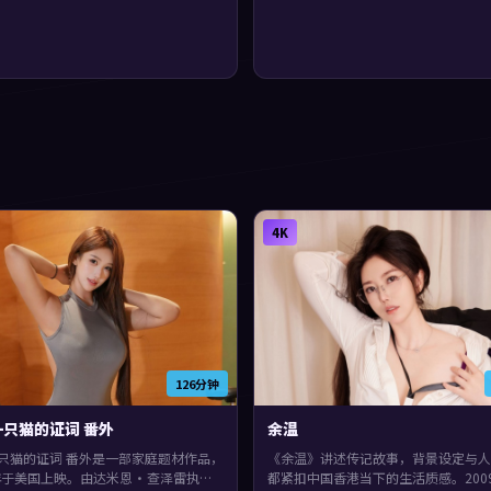
4K
126分钟
只猫的证词 番外
余温
只猫的证词 番外是一部家庭题材作品，
《余温》讲述传记故事，背景设定与人
5年于美国上映。由达米恩·查泽雷执
都紧扣中国香港当下的生活质感。200