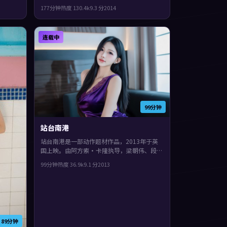
宪领
与观众见面。主演包括孙艺珍、黄渤、安藤
177分钟
热度
130.4
k
9.3
分
2014
观感紧
樱。镜头语言偏写实，细节里埋着伏笔，整体
完成度较高，适合喜欢细腻叙事与人物刻画的
观众。
连载中
99分钟
站台南港
站台南港是一部动作题材作品，2013年于英
国上映。由阿方索·卡隆执导，梁朝伟、段奕
宏、河正宇等主演。镜头语言偏写实，细节里
99分钟
热度
36.9
k
9.1
分
2013
埋着伏笔，片尾余味很足。
89分钟