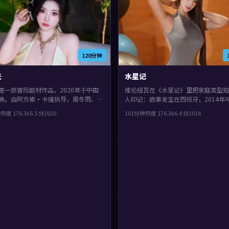
120分钟
天
水星记
是一部冒险题材作品，2020年于中国
维伦纽瓦在《水星记》里把家庭类型拍
映。由阿方索·卡隆执导，周冬雨、杨
人印记：故事发生在西班牙，2014年
正宇等主演。群像戏份饱满，配角也有
见面。主演包括周迅、刘亦菲、菅田将
钟
热度
176.3
k
6.5
分
2020
101分钟
热度
176.3
k
6.4
分
2014
光，观感紧凑，值得推荐。
物在道德与生存之间反复拉扯，观感紧
得推荐。