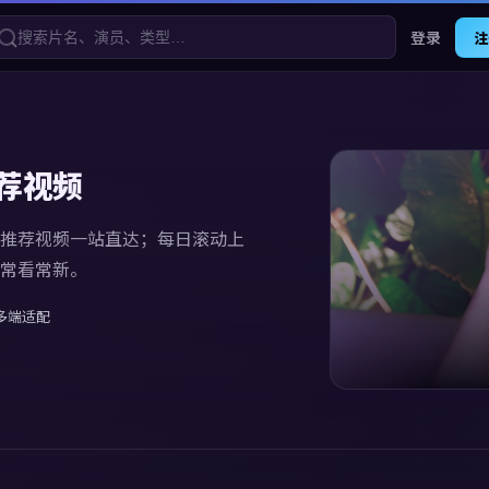
登录
注
荐视频
推荐视频
一站直达；每日滚动上
常看常新。
多端适配