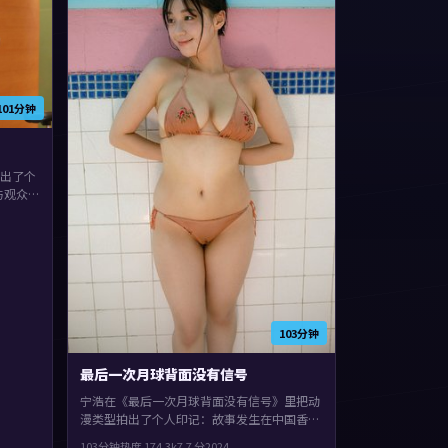
101分钟
出了个
与观众
晖。人
凑，值
103分钟
最后一次月球背面没有信号
宁浩在《最后一次月球背面没有信号》里把动
漫类型拍出了个人印记：故事发生在中国香
港，2024年与观众见面。主演包括汤唯、袁
103分钟
热度
174.3
k
7.7
分
2024