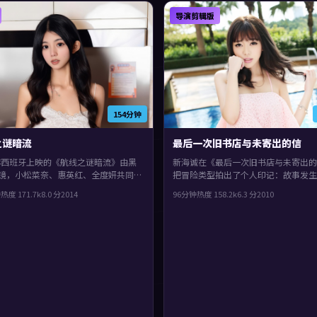
导演剪辑版
154分钟
之谜暗流
最后一次旧书店与未寄出的信
4年西班牙上映的《航线之谜暗流》由黑
新海诚在《最后一次旧书店与未寄出的
镜，小松菜奈、惠英红、全度妍共同演
把冒险类型拍出了个人印记：故事发生
型上偏动作，结局留白，给观众回味与
香港，2010年与观众见面。主演包括
钟
热度
171.7
k
8.0
分
2014
96分钟
热度
158.2
k
6.3
分
2010
间，片尾余味很足。
娜、孔刘、杨紫琼。真相像洋葱一样被
开，整体完成度较高，适合喜欢细腻叙
物刻画的观众。