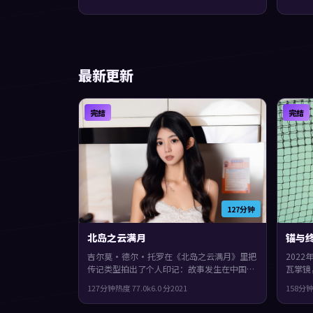
最新更新
完结
完结
127分钟
北岛之云满月
锚与
吉尔莫·德尔·托罗在《北岛之云满月》里把
202
传记类型拍出了个人印记：故事发生在中国台
瓦掌镜
湾，2021年与观众见面。主演包括全度妍、
上偏战
127分钟
热度
77.0
k
6.0
分
2021
158分
咏梅、杨紫。影片在类型框架里仍保留了作者
整体完
表达，叙事在回忆与现实之间交错推进。
画的观