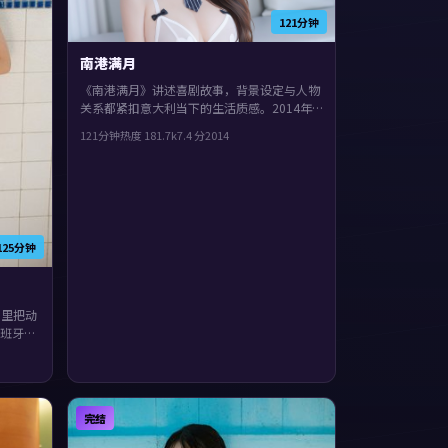
121分钟
南港满月
《南港满月》讲述喜剧故事，背景设定与人物
关系都紧扣意大利当下的生活质感。2014年
上映，朴赞郁执导，孔刘、孙艺珍、郭富城领
121分钟
热度
181.7
k
7.4
分
2014
衔。结局留白，给观众回味与讨论空间，片尾
余味很足。
125分钟
》里把动
班牙，
张曼
开，整
物刻画
完结