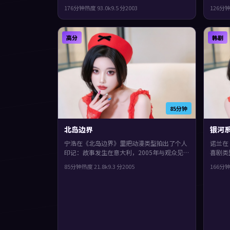
等主演。结局留白，给观众回味与讨论空间，
导，孔
176分钟
热度
93.0
k
9.5
分
2003
126分
片尾余味很足。
一样被
高分
韩剧
85分钟
北岛边界
银河
宁浩在《北岛边界》里把动漫类型拍出了个人
诺兰在
印记：故事发生在意大利，2005年与观众见
喜剧类
面。主演包括黄渤、郭富城、谭卓。人物在道
200
85分钟
热度
21.8
k
9.3
分
2005
166分
德与生存之间反复拉扯，整体完成度较高，适
田将晖
合喜欢细腻叙事与人物刻画的观众。
集中爆