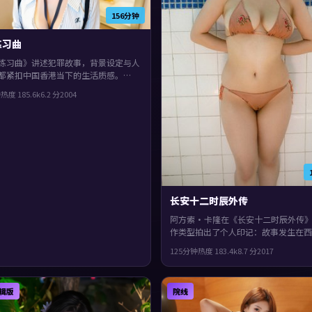
156分钟
练习曲
练习曲》讲述犯罪故事，背景设定与人
都紧扣中国香港当下的生活质感。
4年上映，维伦纽瓦执导，惠英红、长泽
钟
热度
185.6
k
6.2
分
2004
廖凡领衔。群像戏份饱满，配角也有完
，整体完成度较高，适合喜欢细腻叙事
刻画的观众。
长安十二时辰外传
阿方索·卡隆在《长安十二时辰外传
作类型拍出了个人印记：故事发生在西
2017年与观众见面。主演包括周迅、
125分钟
热度
183.4
k
8.7
分
2017
玉、刘亦菲。真相像洋葱一样被层层剥
体完成度较高，适合喜欢细腻叙事与人
的观众。
辑版
院线