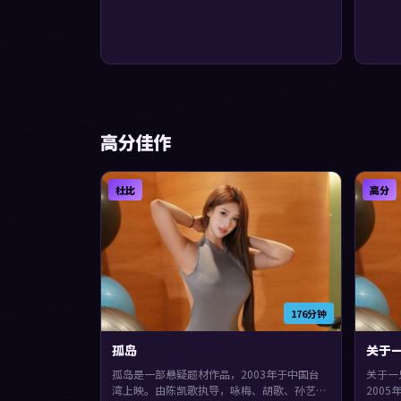
高分佳作
杜比
高分
176分钟
孤岛
关于一
孤岛是一部悬疑题材作品，2003年于中国台
关于一
湾上映。由陈凯歌执导，咏梅、胡歌、孙艺珍
200