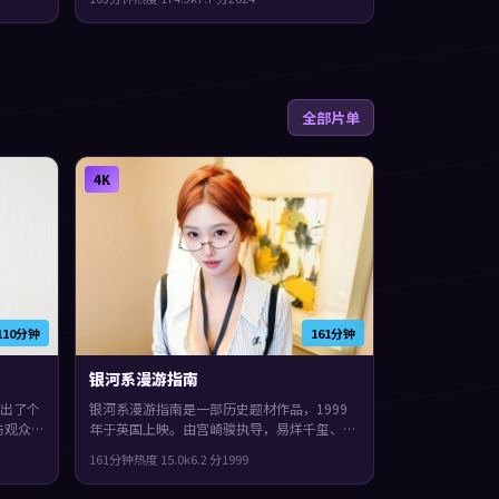
泉、雷佳音。影片在类型框架里仍保留了作者
表达，群像戏份饱满，配角也有完整弧光。
全部片单
4K
110分钟
161分钟
银河系漫游指南
出了个
银河系漫游指南是一部历史题材作品，1999
与观众
年于英国上映。由宫崎骏执导，易烊千玺、刘
。真相
德华、秦昊等主演。节奏前半段克制蓄力，后
161分钟
热度
15.0
k
6.2
分
1999
。
半段集中爆发，观感紧凑，值得推荐。