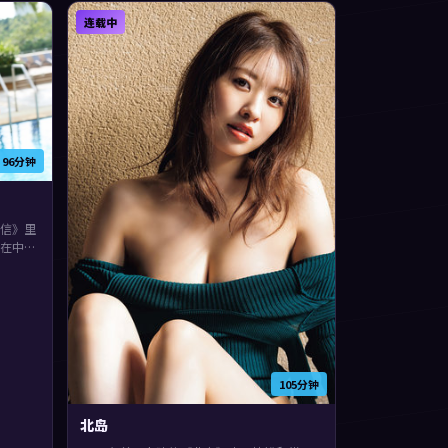
连载中
96分钟
信》里
在中国
裴斗
层层剥
事与人
105分钟
北岛