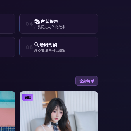
🎭
古装传奇
04
古装历史与传奇故事
🔍
悬疑刑侦
08
悬疑推理与刑侦剧集
全部片单
完结