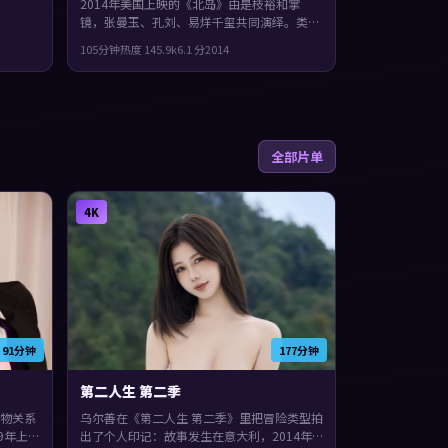
2014年美国上映的《北岛》由是枝裕和掌
镜，张曼玉、孔刘、易烊千玺共同演绎。类型
上偏传记，群像戏份饱满，配角也有完整弧
105分钟
热度
145.9
k
6.1
分
2014
光，片尾余味很足。
全部片单
4K
91分钟
177分钟
第二人生 第二季
物关系
乌尔善在《第二人生 第二季》里把冒险类型拍
9年上
出了个人印记：故事发生在意大利，2014年