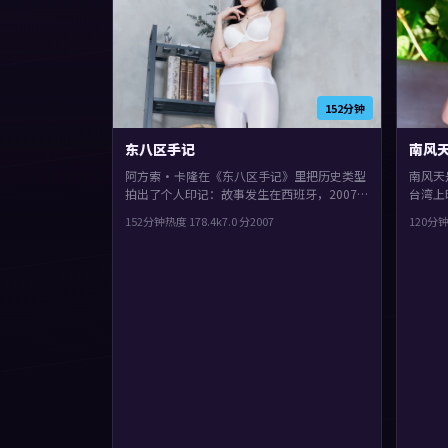
152分钟
东八区手记
南风
阿方索·卡隆在《东八区手记》里把历史类型
南风天
拍出了个人印记：故事发生在西班牙，2007
台湾上
年与观众见面。主演包括汤唯、谭卓、提莫西
紫、河
152分钟
热度
178.4
k
7.0
分
2007
120分
·查拉梅。影片在类型框架里仍保留了作者表
完整弧
达，结局留白，给观众回味与讨论空间。