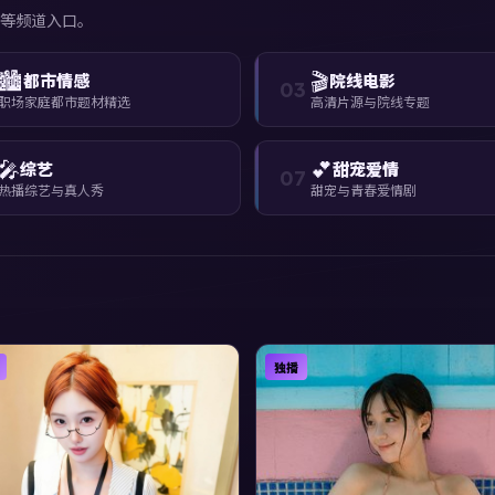
等频道入口。
🏙️
🎬
都市情感
院线电影
03
职场家庭都市题材精选
高清片源与院线专题
🎤
💕
综艺
甜宠爱情
07
热播综艺与真人秀
甜宠与青春爱情剧
独播